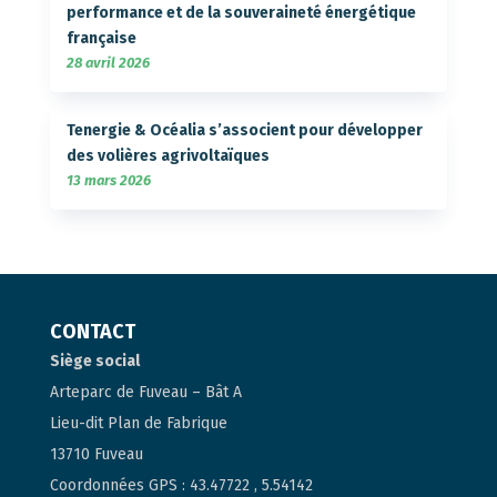
performance et de la souveraineté énergétique
française
28 avril 2026
Tenergie & Océalia s’associent pour développer
des volières agrivoltaïques
13 mars 2026
CONTACT
Siège social
Arteparc de Fuveau – Bât A
Lieu-dit Plan de Fabrique
13710 Fuveau
Coordonnées GPS : 43.47722 , 5.54142