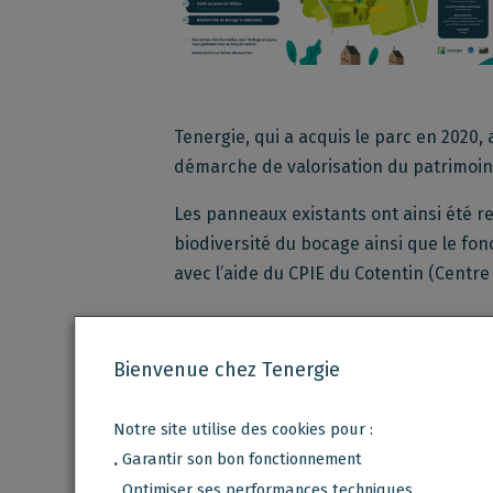
Tenergie, qui a acquis le parc en 2020,
démarche de valorisation du patrimoine 
Les panneaux existants ont ainsi été 
biodiversité du bocage ainsi que le fo
avec l’aide du CPIE du Cotentin (Centr
Bienvenue chez Tenergie
A la découverte du nou
Notre site utilise des cookies pour :
Garantir son bon fonctionnement
.
Optimiser ses performances techniques
.