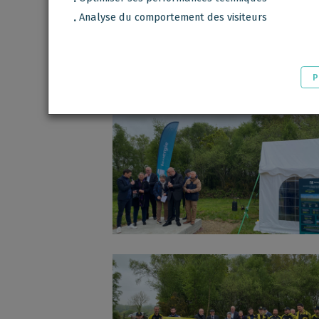
Ce samedi 26 avril, en présence d’élus 
Analyse du comportement des visiteurs
.
Cotentin Jean-René Lechâtreux, la Maire
représenté par Anne-Lise Durand, le CPIE
des habitants de la commune de Jacque
P