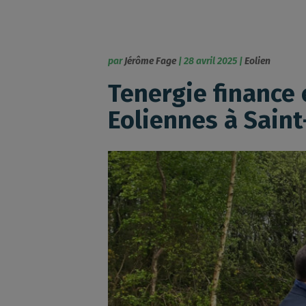
par
Jérôme Fage
|
28 avril 2025
|
Eolien
Tenergie finance 
Eoliennes à Sain