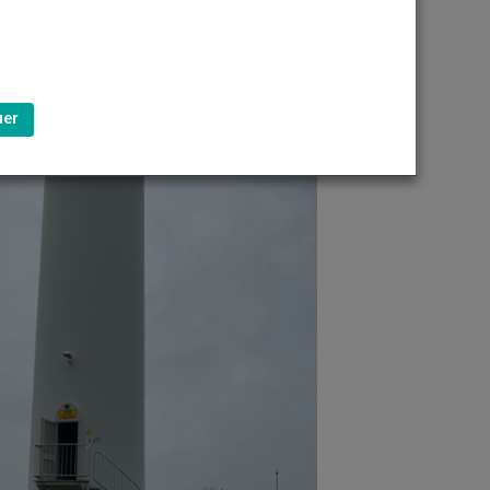
de la Communauté d’agglomération du
 clés du territoire (
le Moulin du Cotentin
ub de Foot USSJ Stessy Legendre, …
) et
u parcours.
uer