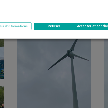
(
le Député de la Manche Stéphane Travers, le Vice-Président 
 de Saint-Jacques-de-Néhou Françoise Lerossignol,…
), d’acteurs
 du Cotentin représenté par Didier Lecoeur, la Présidente du Cl
s-de-Néhou et des environs, Tenergie a inauguré le nouvea
Refuser
Accepter et contin
lus d'informations