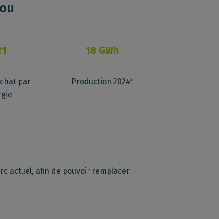
hou
21
18 GWh
achat par
Production 2024*
rgie
c actuel, afin de pouvoir remplacer